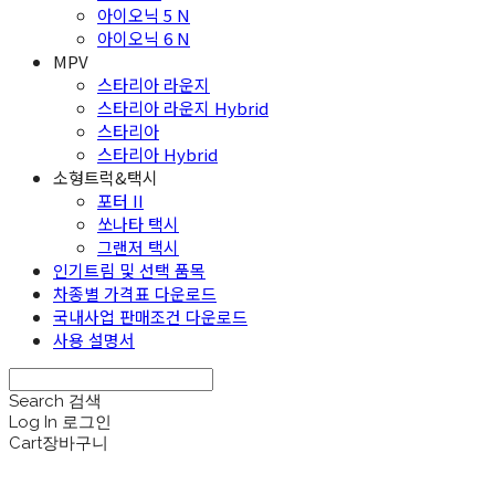
아이오닉 5 N
아이오닉 6 N
MPV
스타리아 라운지
스타리아 라운지 Hybrid
스타리아
스타리아 Hybrid
소형트럭&택시
포터 II
쏘나타 택시
그랜저 택시
인기트림 및 선택 품목
차종별 가격표 다운로드
국내사업 판매조건 다운로드
사용 설명서
Search
검색
Log In
로그인
Cart
장바구니