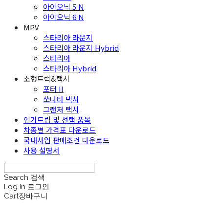
아이오닉 5 N
아이오닉 6 N
MPV
스타리아 라운지
스타리아 라운지 Hybrid
스타리아
스타리아 Hybrid
소형트럭&택시
포터 II
쏘나타 택시
그랜저 택시
인기트림 및 선택 품목
차종별 가격표 다운로드
국내사업 판매조건 다운로드
사용 설명서
Search
검색
Log In
로그인
Cart
장바구니